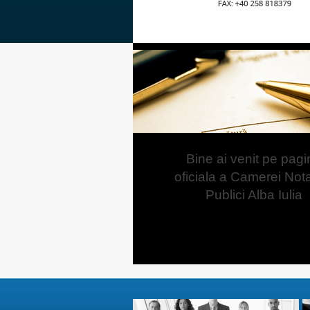
Bine ai venit pe pagi
oficiala a Camerei Nota
Publici Alba Iulia