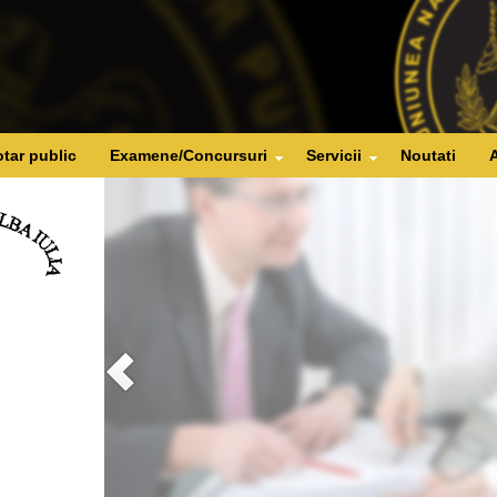
tar public
Examene/Concursuri
Servicii
Noutati
A