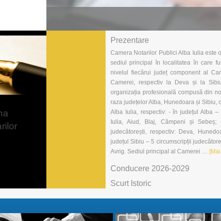
Prezentare
Camera Notarilor Publici Alba Iulia este o 
sediul principal în localitatea în care 
nivelul fiecărui județ component al Ca
Camerei, respectiv la Deva și la Sibiu
organizația profesională compusă din nota
raza județelor Alba, Hunedoara și Sibiu, c
na
Alba Iulia, respectiv: - în județul Alba –
Iulia, Aiud, Blaj, Câmpeni și Sebeș; 
rilor
judecătorești, respectiv: Deva, Hunedoa
județul Sibiu – 5 circumscripții judecătore
Avrig. Sediul principal al Camerei …
[Mai 
Conducere 2026-2029
Scurt Istoric