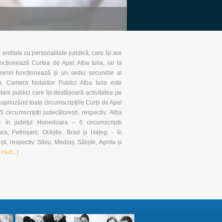
entitate cu personalitate juridică, care își are
funcționează Curtea de Apel Alba Iulia, iar la
merei funcționează și un sediu secundar al
. Camera Notarilor Publici Alba Iulia este
rii publici care își desfășoară activitatea pe
uprinzând toate circumscripțiile Curții de Apel
 5 circumscripții judecătorești, respectiv: Alba
- în județul Hunedoara – 6 circumscripții
ra, Petroșani, Orăștie, Brad și Hațeg; - în
ști, respectiv: Sibiu, Mediaș, Săliște, Agnita și
mult...]